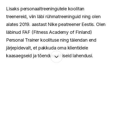
Lisaks personaaltreeningutele koolitan
treenereid, viin läbi rühmatreeninguid ning olen
alates 2019. aastast Nike peatreener Eestis. Olen
läbinud FAF (Fitness Academy of Finland)
Personal Trainer koolituse ning täiendan end
järjepidevalt, et pakkuda oma klientidele
kaasaegseid ja tõenduspõhiseid lahendusi.
Minu lähenemine põhineb terviklikul vaatel
inimesele. Keha ja vaim töötavad koos ning
seetõttu pean oluliseks mitte ainult treeninguid ja
liikumist, vaid ka taastumist, igapäevaseid
harjumusi ning tasakaalu leidmist. Aitan luua
süsteeme, mis toimivad päriselus – ka siis, kui