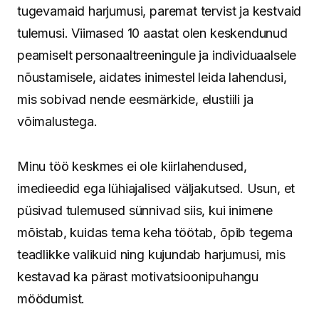
tugevamaid harjumusi, paremat tervist ja kestvaid
tulemusi. Viimased 10 aastat olen keskendunud
peamiselt personaaltreeningule ja individuaalsele
nõustamisele, aidates inimestel leida lahendusi,
mis sobivad nende eesmärkide, elustiili ja
võimalustega.
Minu töö keskmes ei ole kiirlahendused,
imedieedid ega lühiajalised väljakutsed. Usun, et
püsivad tulemused sünnivad siis, kui inimene
mõistab, kuidas tema keha töötab, õpib tegema
teadlikke valikuid ning kujundab harjumusi, mis
kestavad ka pärast motivatsioonipuhangu
möödumist.