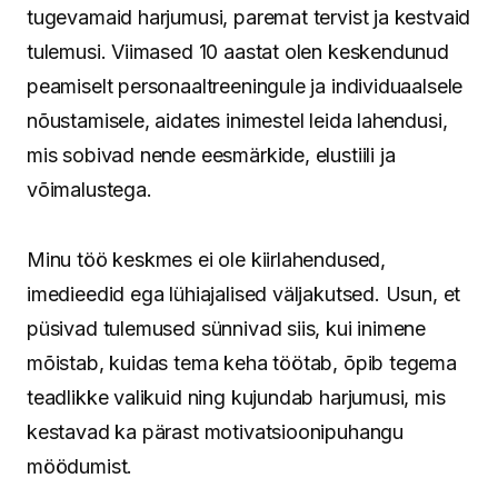
tugevamaid harjumusi, paremat tervist ja kestvaid
tulemusi. Viimased 10 aastat olen keskendunud
peamiselt personaaltreeningule ja individuaalsele
nõustamisele, aidates inimestel leida lahendusi,
mis sobivad nende eesmärkide, elustiili ja
võimalustega.
Minu töö keskmes ei ole kiirlahendused,
imedieedid ega lühiajalised väljakutsed. Usun, et
püsivad tulemused sünnivad siis, kui inimene
mõistab, kuidas tema keha töötab, õpib tegema
teadlikke valikuid ning kujundab harjumusi, mis
kestavad ka pärast motivatsioonipuhangu
möödumist.