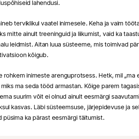
uspõhiseid lahendusi.
neb terviklikul vaatel inimesele. Keha ja vaim töö
s mitte ainult treeninguid ja liikumist, vaid ka taa
lu leidmist. Aitan luua süsteeme, mis toimivad päris
ivatsioon kõigub.
ge rohkem inimeste arenguprotsess. Hetk, mil „ma
s, miks ma seda tööd armastan. Kõige parem tagasis
ema suurim võit ei olnud ainult eesmärgi saavutami
ksul kasvas. Läbi süsteemsuse, järjepidevuse ja se
 püsima ka pärast eesmärgi täitumist.