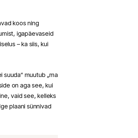
tavad koos ning
stumist, igapäevaseid
elus – ka siis, kui
 ei suuda“ muutub „ma
ide on aga see, kui
ne, vaid see, kelleks
lge plaani sünnivad