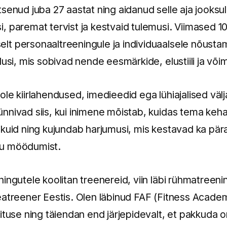
senud juba 27 aastat ning aidanud selle aja jooksul
 paremat tervist ja kestvaid tulemusi. Viimased 10
t personaaltreeningule ja individuaalsele nõustam
dusi, mis sobivad nende eesmärkide, elustiili ja või
le kiirlahendused, imedieedid ega lühiajalised väl
nnivad siis, kui inimene mõistab, kuidas tema keha
ikuid ning kujundab harjumusi, mis kestavad ka pär
gu möödumist.
ingutele koolitan treenereid, viin läbi rühmatreeni
eatreener Eestis. Olen läbinud FAF (Fitness Academ
ituse ning täiendan end järjepidevalt, et pakkuda o