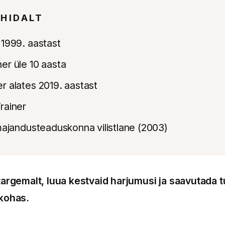
HIDALT
 1999. aastast
er üle 10 aasta
r alates 2019. aastast
rainer
 majandusteaduskonna vilistlane (2003)
targemalt, luua kestvaid harjumusi ja saavutada t
 kohas.