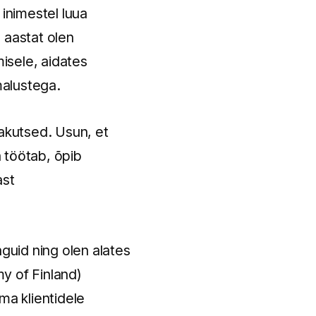
 inimestel luua
 aastat olen
isele, aidates
malustega.
jakutsed. Usun, et
 töötab, õpib
ast
nguid ning olen alates
y of Finland)
ma klientidele