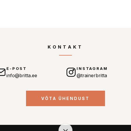
KONTAKT
E-POST
INSTAGRAM
info@britta.ee
@trainerbritta
VÕTA ÜHENDUST