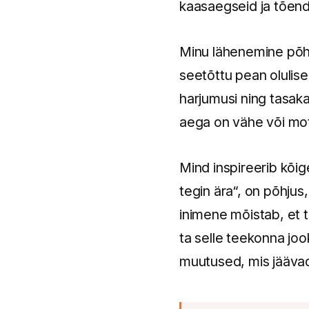
kaasaegseid ja tõend
Minu lähenemine põhi
seetõttu pean olulisek
harjumusi ning tasakaa
aega on vähe või mot
Mind inspireerib kõi
tegin ära“, on põhju
inimene mõistab, et t
ta selle teekonna joo
muutused, mis jäävad