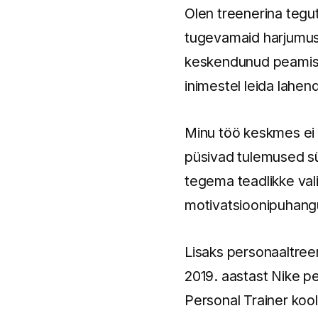
Olen treenerina tegut
tugevamaid harjumusi,
keskendunud peamisel
inimestel leida lahen
Minu töö keskmes ei o
püsivad tulemused sü
tegema teadlikke val
motivatsioonipuhan
Lisaks personaaltreen
2019. aastast Nike p
Personal Trainer kool