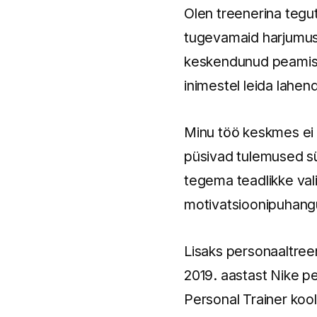
Olen treenerina tegut
tugevamaid harjumusi,
keskendunud peamisel
inimestel leida lahen
Minu töö keskmes ei o
püsivad tulemused sü
tegema teadlikke val
motivatsioonipuhan
Lisaks personaaltreen
2019. aastast Nike p
Personal Trainer kool