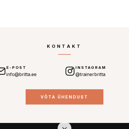
KONTAKT
E-POST
INSTAGRAM
info@britta.ee
@trainerbritta
VÕTA ÜHENDUST