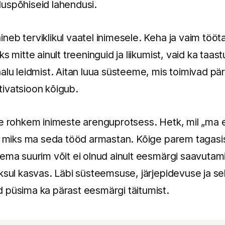
uspõhiseid lahendusi.
neb terviklikul vaatel inimesele. Keha ja vaim töö
s mitte ainult treeninguid ja liikumist, vaid ka taa
lu leidmist. Aitan luua süsteeme, mis toimivad päris
ivatsioon kõigub.
ge rohkem inimeste arenguprotsess. Hetk, mil „ma
s, miks ma seda tööd armastan. Kõige parem tagasis
ema suurim võit ei olnud ainult eesmärgi saavutami
ksul kasvas. Läbi süsteemsuse, järjepidevuse ja se
 püsima ka pärast eesmärgi täitumist.