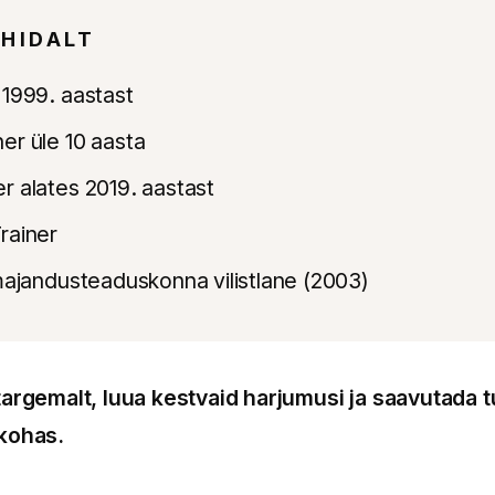
HIDALT
 1999. aastast
er üle 10 aasta
r alates 2019. aastast
rainer
 majandusteaduskonna vilistlane (2003)
targemalt, luua kestvaid harjumusi ja saavutada t
 kohas.