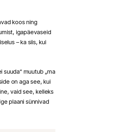
tavad koos ning
stumist, igapäevaseid
elus – ka siis, kui
 ei suuda“ muutub „ma
ide on aga see, kui
ne, vaid see, kelleks
lge plaani sünnivad