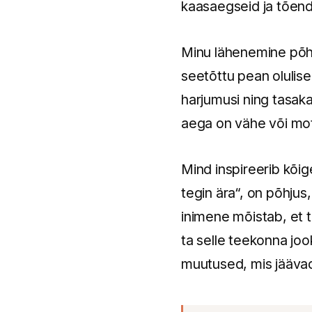
kaasaegseid ja tõend
Minu lähenemine põhi
seetõttu pean olulisek
harjumusi ning tasakaa
aega on vähe või mot
Mind inspireerib kõi
tegin ära“, on põhju
inimene mõistab, et t
ta selle teekonna joo
muutused, mis jäävad