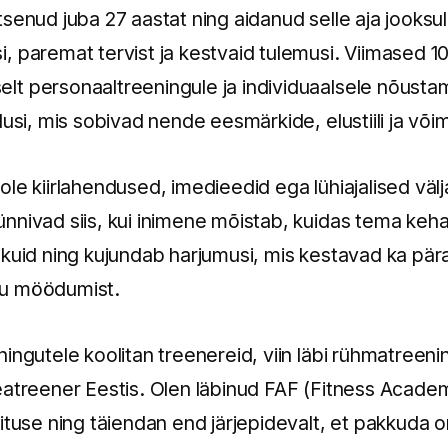
senud juba 27 aastat ning aidanud selle aja jooksul
 paremat tervist ja kestvaid tulemusi. Viimased 10
t personaaltreeningule ja individuaalsele nõustam
dusi, mis sobivad nende eesmärkide, elustiili ja või
le kiirlahendused, imedieedid ega lühiajalised väl
nnivad siis, kui inimene mõistab, kuidas tema keha
ikuid ning kujundab harjumusi, mis kestavad ka pär
gu möödumist.
ingutele koolitan treenereid, viin läbi rühmatreeni
eatreener Eestis. Olen läbinud FAF (Fitness Academ
ituse ning täiendan end järjepidevalt, et pakkuda o