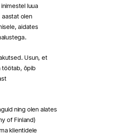
 inimestel luua
 aastat olen
isele, aidates
malustega.
jakutsed. Usun, et
 töötab, õpib
ast
nguid ning olen alates
y of Finland)
ma klientidele