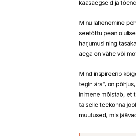
kaasaegseid ja tõend
Minu lähenemine põhi
seetõttu pean olulisek
harjumusi ning tasakaa
aega on vähe või mot
Mind inspireerib kõi
tegin ära“, on põhju
inimene mõistab, et t
ta selle teekonna joo
muutused, mis jäävad