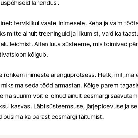
uspõhiseid lahendusi.
neb terviklikul vaatel inimesele. Keha ja vaim töö
s mitte ainult treeninguid ja liikumist, vaid ka taa
lu leidmist. Aitan luua süsteeme, mis toimivad päris
ivatsioon kõigub.
ge rohkem inimeste arenguprotsess. Hetk, mil „ma
s, miks ma seda tööd armastan. Kõige parem tagasis
ema suurim võit ei olnud ainult eesmärgi saavutami
ksul kasvas. Läbi süsteemsuse, järjepidevuse ja se
 püsima ka pärast eesmärgi täitumist.