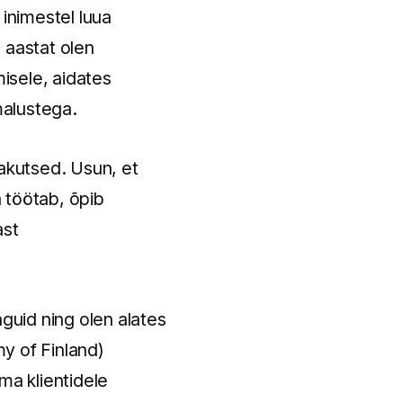
 inimestel luua
 aastat olen
isele, aidates
malustega.
jakutsed. Usun, et
 töötab, õpib
ast
nguid ning olen alates
y of Finland)
ma klientidele