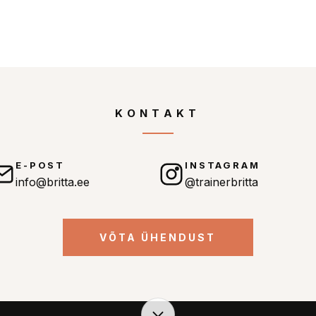
KONTAKT
E-POST
INSTAGRAM
info@britta.ee
@trainerbritta
VÕTA ÜHENDUST