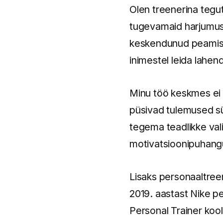
Olen treenerina tegut
tugevamaid harjumusi,
keskendunud peamisel
inimestel leida lahen
Minu töö keskmes ei o
püsivad tulemused sü
tegema teadlikke val
motivatsioonipuhan
Lisaks personaaltreen
2019. aastast Nike p
Personal Trainer kool