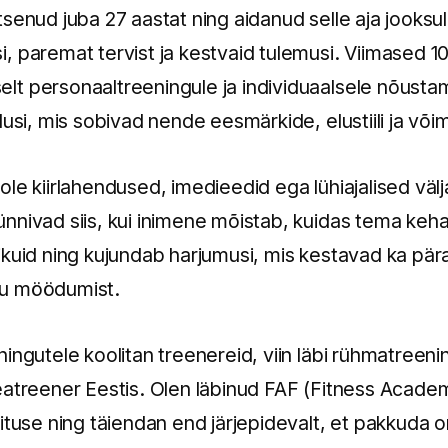
senud juba 27 aastat ning aidanud selle aja jooksul
 paremat tervist ja kestvaid tulemusi. Viimased 10
t personaaltreeningule ja individuaalsele nõustam
dusi, mis sobivad nende eesmärkide, elustiili ja või
le kiirlahendused, imedieedid ega lühiajalised väl
nnivad siis, kui inimene mõistab, kuidas tema keha
ikuid ning kujundab harjumusi, mis kestavad ka pär
gu möödumist.
ingutele koolitan treenereid, viin läbi rühmatreeni
eatreener Eestis. Olen läbinud FAF (Fitness Academ
ituse ning täiendan end järjepidevalt, et pakkuda o