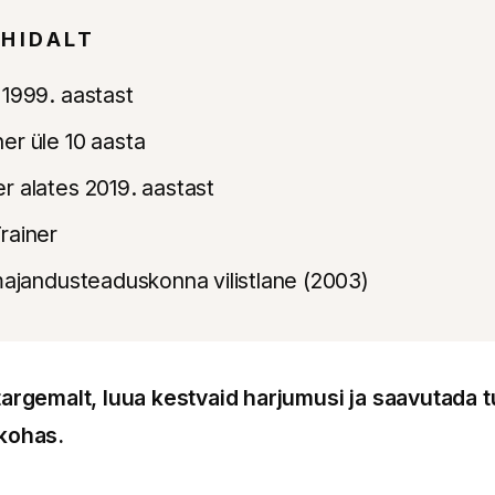
HIDALT
 1999. aastast
er üle 10 aasta
r alates 2019. aastast
rainer
 majandusteaduskonna vilistlane (2003)
targemalt, luua kestvaid harjumusi ja saavutada t
 kohas.