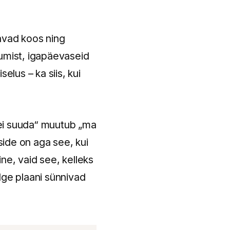
tavad koos ning
stumist, igapäevaseid
elus – ka siis, kui
 ei suuda“ muutub „ma
ide on aga see, kui
ne, vaid see, kelleks
lge plaani sünnivad