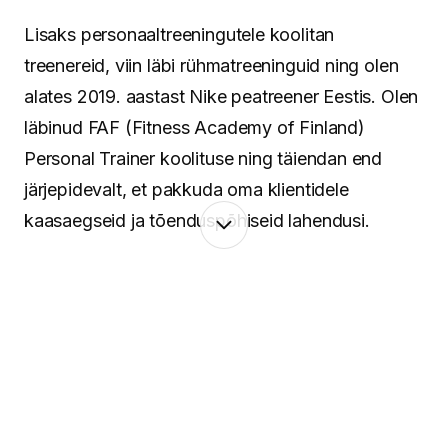
Lisaks personaaltreeningutele koolitan
treenereid, viin läbi rühmatreeninguid ning olen
alates 2019. aastast Nike peatreener Eestis. Olen
läbinud FAF (Fitness Academy of Finland)
Personal Trainer koolituse ning täiendan end
järjepidevalt, et pakkuda oma klientidele
kaasaegseid ja tõenduspõhiseid lahendusi.
Minu lähenemine põhineb terviklikul vaatel
inimesele. Keha ja vaim töötavad koos ning
seetõttu pean oluliseks mitte ainult treeninguid ja
liikumist, vaid ka taastumist, igapäevaseid
harjumusi ning tasakaalu leidmist. Aitan luua
süsteeme, mis toimivad päriselus – ka siis, kui