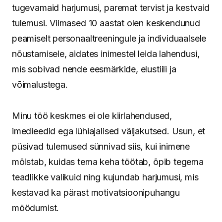
tugevamaid harjumusi, paremat tervist ja kestvaid
tulemusi. Viimased 10 aastat olen keskendunud
peamiselt personaaltreeningule ja individuaalsele
nõustamisele, aidates inimestel leida lahendusi,
mis sobivad nende eesmärkide, elustiili ja
võimalustega.
Minu töö keskmes ei ole kiirlahendused,
imedieedid ega lühiajalised väljakutsed. Usun, et
püsivad tulemused sünnivad siis, kui inimene
mõistab, kuidas tema keha töötab, õpib tegema
teadlikke valikuid ning kujundab harjumusi, mis
kestavad ka pärast motivatsioonipuhangu
möödumist.