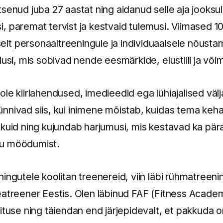
senud juba 27 aastat ning aidanud selle aja jooksul
 paremat tervist ja kestvaid tulemusi. Viimased 10
t personaaltreeningule ja individuaalsele nõustam
dusi, mis sobivad nende eesmärkide, elustiili ja või
le kiirlahendused, imedieedid ega lühiajalised väl
nnivad siis, kui inimene mõistab, kuidas tema keha
ikuid ning kujundab harjumusi, mis kestavad ka pär
gu möödumist.
ingutele koolitan treenereid, viin läbi rühmatreeni
eatreener Eestis. Olen läbinud FAF (Fitness Academ
ituse ning täiendan end järjepidevalt, et pakkuda o