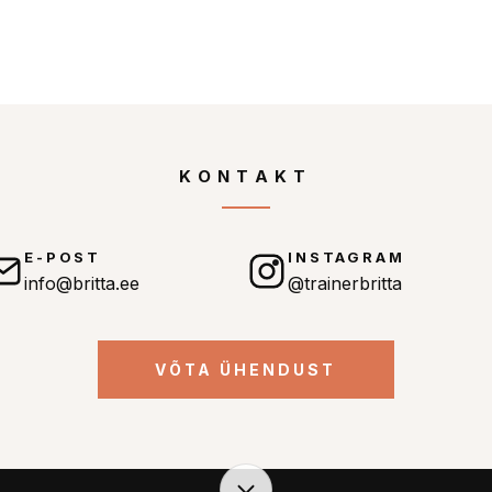
KONTAKT
E-POST
INSTAGRAM
info@britta.ee
@trainerbritta
VÕTA ÜHENDUST