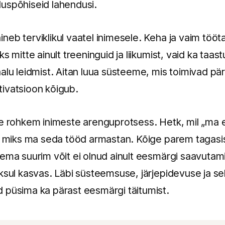
uspõhiseid lahendusi.
neb terviklikul vaatel inimesele. Keha ja vaim töö
s mitte ainult treeninguid ja liikumist, vaid ka taa
lu leidmist. Aitan luua süsteeme, mis toimivad päris
ivatsioon kõigub.
ge rohkem inimeste arenguprotsess. Hetk, mil „ma
s, miks ma seda tööd armastan. Kõige parem tagasis
ema suurim võit ei olnud ainult eesmärgi saavutami
ksul kasvas. Läbi süsteemsuse, järjepidevuse ja se
 püsima ka pärast eesmärgi täitumist.