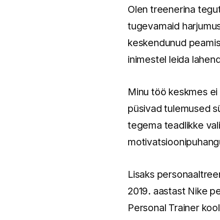
Olen treenerina tegut
tugevamaid harjumusi,
keskendunud peamisel
inimestel leida lahen
Minu töö keskmes ei o
püsivad tulemused sü
tegema teadlikke val
motivatsioonipuhan
Lisaks personaaltreen
2019. aastast Nike p
Personal Trainer kool