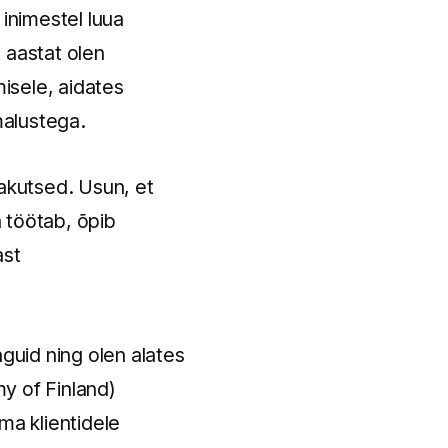
 inimestel luua
 aastat olen
isele, aidates
malustega.
jakutsed. Usun, et
 töötab, õpib
ast
nguid ning olen alates
y of Finland)
ma klientidele