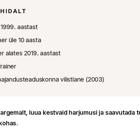
HIDALT
 1999. aastast
er üle 10 aasta
r alates 2019. aastast
rainer
 majandusteaduskonna vilistlane (2003)
targemalt, luua kestvaid harjumusi ja saavutada t
 kohas.