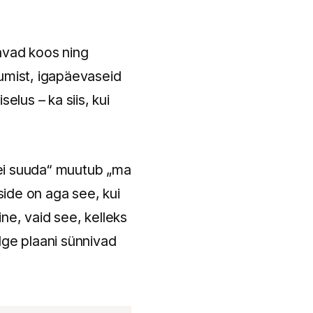
tavad koos ning
stumist, igapäevaseid
elus – ka siis, kui
 ei suuda“ muutub „ma
ide on aga see, kui
ne, vaid see, kelleks
lge plaani sünnivad