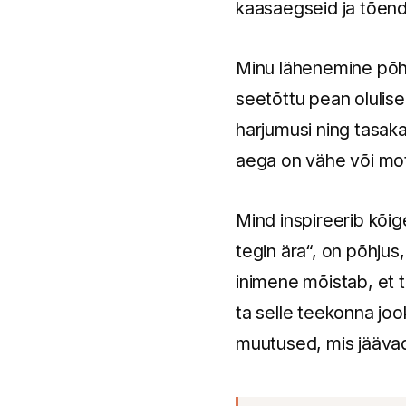
kaasaegseid ja tõend
Minu lähenemine põhi
seetõttu pean olulisek
harjumusi ning tasakaa
aega on vähe või mot
Mind inspireerib kõi
tegin ära“, on põhju
inimene mõistab, et t
ta selle teekonna joo
muutused, mis jäävad